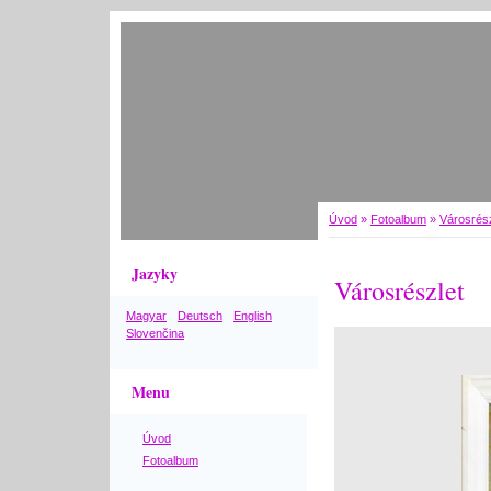
Úvod
»
Fotoalbum
»
Városrész
Jazyky
Városrészlet
Magyar
Deutsch
English
Slovenčina
Menu
Úvod
Fotoalbum