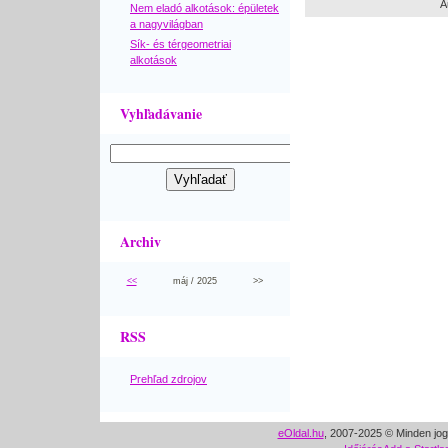
A
Nem eladó alkotások: épületek
a nagyvilágban
Sík- és térgeometriai
alkotások
Vyhľadávanie
Archiv
<<
máj / 2025
>>
RSS
Prehľad zdrojov
eOldal.hu
, 2007-2025 © Minden jog 