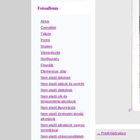
Fotoalbum
Aktok
Csendélet
Tájkép
Portré
Modern
Városrészlet
Nonfiguratív
Figurális
Elismerései, díjai
Nem eladó tájképek
Nem eladó alakok és portrék
Nem eladó életképek
Nem eladó sík és
térgeometriai alkotások
Nem eladó illusztrációk
«
Nem eladó történelmi témájú
alkotások
Nem eladó alkotások vegyes
technikával
← Predchádzajúce
Nem eladó virágcsendéletek